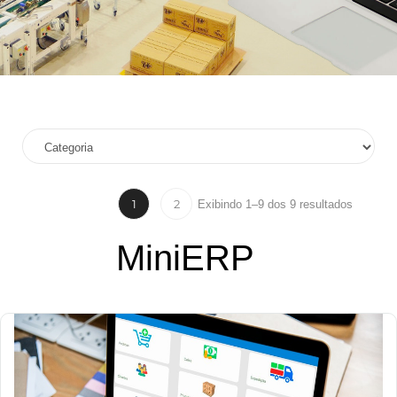
1
2
Exibindo 1–9 dos 9 resultados
MiniERP
0