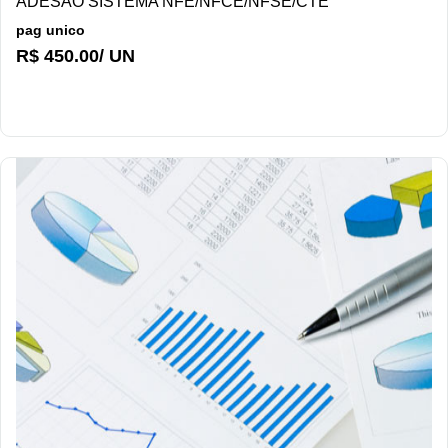
ADESÃO SISTEMA NFE/NFCE/NFSE/CTE
pag unico
R$ 450.00/ UN